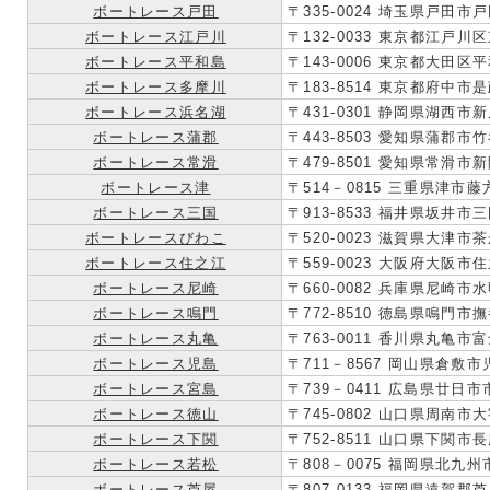
ボートレース戸田
〒335-0024 埼玉県戸田市戸
ボートレース江戸川
〒132-0033 東京都江戸川区
ボートレース平和島
〒143-0006 東京都大田区平
ボートレース多摩川
〒183-8514 東京都府中市是
ボートレース浜名湖
〒431-0301 静岡県湖西市新
ボートレース蒲郡
〒443-8503 愛知県蒲郡市
ボートレース常滑
〒479-8501 愛知県常滑市新
ボートレース津
〒514－0815 三重県津市藤方
ボートレース三国
〒913-8533 福井県坂井市三
ボートレースびわこ
〒520-0023 滋賀県大津市茶
ボートレース住之江
〒559-0023 大阪府大阪市住
ボートレース尼崎
〒660-0082 兵庫県尼崎市水
ボートレース鳴門
〒772-8510 徳島県鳴門
ボートレース丸亀
〒763-0011 香川県丸亀市富
ボートレース児島
〒711－8567 岡山県倉敷市
ボートレース宮島
〒739－0411 広島県廿日市市
ボートレース徳山
〒745-0802 山口県周南市大
ボートレース下関
〒752-8511 山口県下関市
ボートレース若松
〒808－0075 福岡県北九州
ボートレース芦屋
〒807-0133 福岡県遠賀