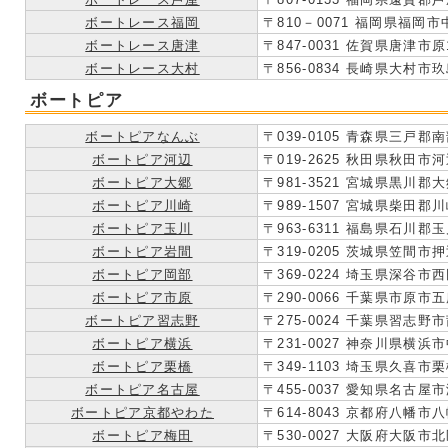
ボートレース福岡
〒810－0071 福岡県福岡市
ボートレース唐津
〒847-0031 佐賀県唐津市原
ボートレース大村
〒856-0834 長崎県大村市玖島
ボートピア
ボートピアなんぶ
〒039-0105 青森県三戸郡
ボートピア河辺
〒019-2625 秋田県秋田市
ボートピア大郷
〒981-3521 宮城県黒川
ボートピア川崎
〒989-1507 宮城県柴田
ボートピア玉川
〒963-6311 福島県石川郡
ボートピア岩間
〒319-0205 茨城県笠間市押辺
ボートピア岡部
〒369-0224 埼玉県深谷市西
ボートピア市原
〒290-0066 千葉県市原市五所
ボートピア習志野
〒275-0024 千葉県習志野市
ボートピア横浜
〒231-0027 神奈川県横浜市
ボートピア栗橋
〒349-1103 埼玉県久喜市栗橋
ボートピア名古屋
〒455-0037 愛知県名古屋市
ボートピア京都やわた
〒614-8043 京都府八幡市八
ボートピア梅田
〒530-0027 大阪府大阪市北