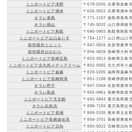
ミニボートピア滝野
〒679-0205 兵庫県加東
ミニボートピア洲本
〒656-0022 兵庫県洲本市
オラレ美馬
〒771-2107 徳島県美馬
オラレ徳山
〒745-0032 山口県周
ミニボートピア鳥取
〒680-0903 鳥取県鳥取
ミニボートピア山口あじす
〒754-1277 山口県山
前売場外ミニット
〒847-0816 佐賀県
前売場外おおむら
〒856-0828 長崎県大村市
ミニボートピア長崎五島
〒853-0013 長崎県五島
ミニボートピア北九州メディアドーム
〒802-0065 北九州
ミニボートピア嘉麻
〒820-0205 福岡県嘉麻
ミニボートピア長崎時津
〒851-2108 長崎県西
オラレ呼子
〒847-0304 佐賀県唐津
オラレ島原
〒855-0861 長崎県島
ミニボートピア天文館
〒892-0843 鹿児島県鹿
オラレ志布志
〒899-7103 鹿児島県
ミニボートピア長洲
〒869-0105 熊本県玉
ミニボートピア長崎波佐見
〒859-3701 長崎県東
ミニボートピア日向
〒883-0022 宮崎県日