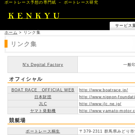
ボートレース予想の専門紙 － ボートレース研究
サービス
ホーム
> リンク集
リンク集
N's Degital Factory
一般
オフィシャル
BOAT RACE OFFICIAL WEB
http://www.boatrace.jp/
日本財団
http://www.nippon-foundati
JLC
http://www.jlc.ne.jp/
ヤマト発動機
http://www.yamato-motor.c
競艇場
ボートレース桐生
〒379-2311 群馬県みどり