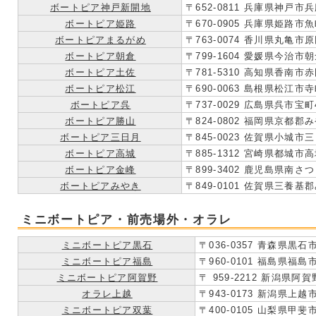
ボートピア神戸新開地
〒652-0811 兵庫県神戸市兵
ボートピア姫路
〒670-0905 兵庫県姫路市魚
ボートピアまるがめ
〒763-0074 香川県丸亀市原
ボートピア朝倉
〒799-1604 愛媛県今治市朝
ボートピア土佐
〒781-5310 高知県香南市赤
ボートピア松江
〒690-0063 島根県松江市寺町
ボートピア呉
〒737-0029 広島県呉市宝町4
ボートピア勝山
〒824-0802 福岡県京都郡
ボートピア三日月
〒845-0023 佐賀県小城市三
ボートピア高城
〒885-1312 宮崎県都城市高
ボートピア金峰
〒899-3402 鹿児島県南さ
ボートピアみやき
〒849-0101 佐賀県三養基
ミニボートピア・前売場外・オラレ
ミニボートピア黒石
〒036-0357 青森県黒石
ミニボートピア福島
〒960-0101 福島県
ミニボートピア阿賀野
〒 959-2212 新潟県阿
オラレ上越
〒943-0173 新潟県上越市
ミニボートピア双葉
〒400-0105 山梨県甲斐