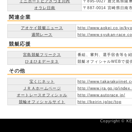
ミニボートピアさつま川内
〒895-0027 鹿児島県
オラレ日南
〒887-0014 宮崎県日南市
関連企業
アオケイ競艇ニュース
http://www.aokei.co.jp/kyo
週間レース
http://www.syukan-race.co
競艇応援
宮島競艇フリークス
番組、審判、選手宿舎等を
ひまひまデータ３
競艇オフィシャルWEBで提
その他
宝くじネット
http://www.takarakujinet.c
ＪＲＡホームページ
http://www.jra.go.jp/index
オートレースオフィシャル
http://www.autorace.jp/
競輪オフィシャルサイト
http://keirin.jp/pc/top
Copyright © KE