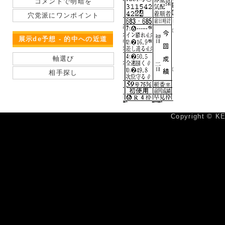
コメントで明暗を
穴党派にワンポイント
展示de予想 - 的中への近道
軸選び
相手探し
Copyright © KE