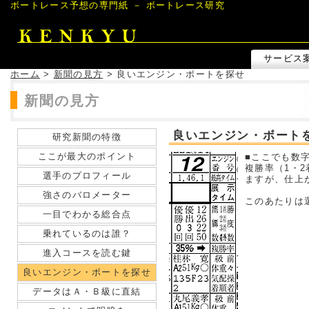
ボートレース予想の専門紙 － ボートレース研究
サービス
ホーム
>
新聞の見方
> 良いエンジン・ボートを探せ
新聞の見方
良いエンジン・ボート
研究新聞の特徴
ここが最大のポイント
■ここでも数
複勝率（1・
選手のプロフィール
ますが、仕上
強さのバロメーター
このあたりは
一目でわかる総合点
乗れているのは誰？
進入コースを読む鍵
良いエンジン・ボートを探せ
データはＡ・Ｂ級に直結